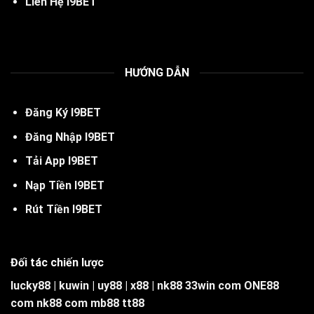
Liên Hệ I9BET
s8
|
s8
|
s8
|
s8
|
kubet
|
nh88
|
69vn
|
go88
|
98win
HƯỚNG DẪN
Đăng Ký I9BET
Đăng Nhập I9BET
Tải App I9BET
Nạp Tiền I9BET
Rút Tiền I9BET
Đối tác chiến lược
lucky88
|
kuwin
|
uy88
|
x88
|
nk88
33win com
ONE88
com
nk88 com
mb88
tt88