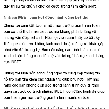
Những công cụ này là một cách hiệu quả để giúp anh em
duy trì sự tự chủ và chơi cá cược trong tầm kiểm soát.
Nhà cái I9BET cam kết đồng hành cùng bet thủ
Chúng tôi cam kết tạo ra một môi trường giải trí an toàn,
bạn có thể thoải mái cá cược mà không phải lo lắng về
những vấn đề phát sinh. Nếu hội viên cảm thấy có bất kỳ
thói quen cá cược không lành mạnh hoặc có người khác gặp
phải vấn đề tương tự. Bạn cần nâng cao tinh thần chơi có
trách nhiệm bằng cách liên hệ với đội ngũ hỗ trợ khách hàng
của I9BET.
Chúng tôi luôn sẵn sàng lắng nghe và cung cấp thông tin,
hỗ trợ bạn tìm kiếm các nguồn trợ giúp phù hợp. Hãy nhớ
rằng các bạn không đơn độc trong hành trình duy trì thói
quen cá cược có trách nhiệm. I9BET luôn đồng hành để giúp
bạn tham gia môi trường giải trí lành mạnh, an toàn.
Những dấu hiệu cho thấy bet thủ chơi không có