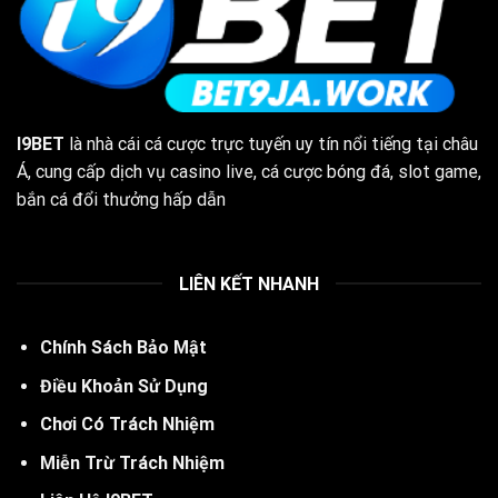
I9BET
là nhà cái cá cược trực tuyến uy tín nổi tiếng tại châu
Á, cung cấp dịch vụ casino live, cá cược bóng đá, slot game,
bắn cá đổi thưởng hấp dẫn
LIÊN KẾT NHANH
Chính Sách Bảo Mật
Điều Khoản Sử Dụng
Chơi Có Trách Nhiệm
Miễn Trừ Trách Nhiệm