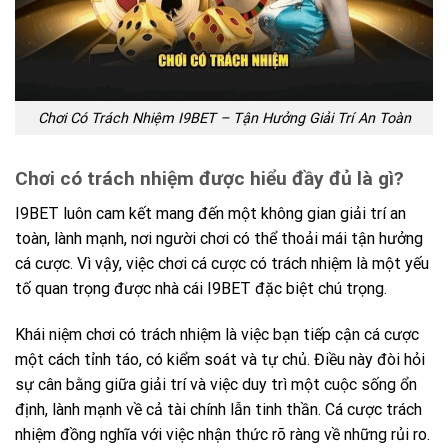
Chơi Có Trách Nhiệm I9BET – Tận Hưởng Giải Trí An Toàn
Chơi có trách nhiệm được hiểu đầy đủ là gì?
I9BET luôn cam kết mang đến một không gian giải trí an
toàn, lành mạnh, nơi người chơi có thể thoải mái tận hưởng
cá cược. Vì vậy, việc chơi cá cược có trách nhiệm là một yếu
tố quan trọng được nhà cái I9BET đặc biệt chú trọng.
Khái niệm chơi có trách nhiệm là việc bạn tiếp cận cá cược
một cách tỉnh táo, có kiểm soát và tự chủ. Điều này đòi hỏi
sự cân bằng giữa giải trí và việc duy trì một cuộc sống ổn
định, lành mạnh về cả tài chính lẫn tinh thần. Cá cược trách
nhiệm đồng nghĩa với việc nhận thức rõ ràng về những rủi ro.