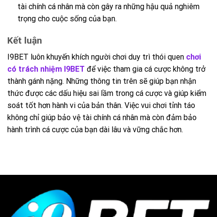
tài chính cá nhân mà còn gây ra những hậu quả nghiêm
trọng cho cuộc sống của bạn.
Kết luận
I9BET luôn khuyến khích người chơi duy trì thói quen
chơi
có trách nhiệm I9BET
để việc tham gia cá cược không trở
thành gánh nặng. Những thông tin trên sẽ giúp bạn nhận
thức được các dấu hiệu sai lầm trong cá cược và giúp kiểm
soát tốt hơn hành vi của bản thân. Việc vui chơi tỉnh táo
không chỉ giúp bảo vệ tài chính cá nhân mà còn đảm bảo
hành trình cá cược của bạn dài lâu và vững chắc hơn.