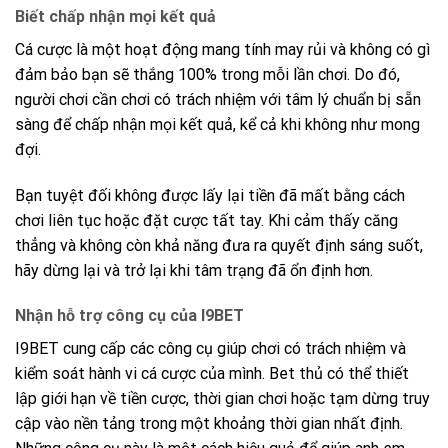
Biết chấp nhận mọi kết quả
Cá cược là một hoạt động mang tính may rủi và không có gì
đảm bảo bạn sẽ thắng 100% trong mỗi lần chơi. Do đó,
người chơi cần chơi có trách nhiệm với tâm lý chuẩn bị sẵn
sàng để chấp nhận mọi kết quả, kể cả khi không như mong
đợi.
Bạn tuyệt đối không được lấy lại tiền đã mất bằng cách
chơi liên tục hoặc đặt cược tất tay. Khi cảm thấy căng
thẳng và không còn khả năng đưa ra quyết định sáng suốt,
hãy dừng lại và trở lại khi tâm trạng đã ổn định hơn.
Nhận hỗ trợ công cụ của I9BET
I9BET cung cấp các công cụ giúp chơi có trách nhiệm và
kiểm soát hành vi cá cược của mình. Bet thủ có thể thiết
lập giới hạn về tiền cược, thời gian chơi hoặc tạm dừng truy
cập vào nền tảng trong một khoảng thời gian nhất định.